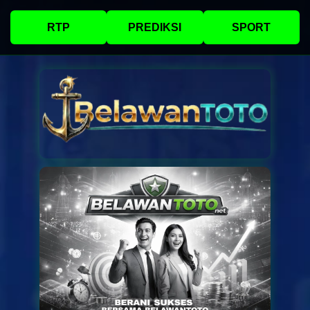
RTP
PREDIKSI
SPORT