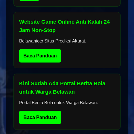
Website Game Online Anti Kalah 24
Jam Non-Stop
Belawantoto Situs Prediksi Akurat.
Baca Panduan
Kini Sudah Ada Portal Berita Bola
untuk Warga Belawan
Portal Berita Bola untuk Warga Belawan.
Baca Panduan